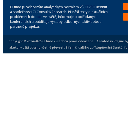
CI time je odborným analytickým portálem VŠ CEVRO Institut
a společnosti CI Consult&Research. Přináší texty o aktuálních
problémech doma i ve světě, informuje o pořádaných
konferencích a publikuje výstupy odborných aktivit obou
partnerů projektu.
Copyright © 2014-2026 CI time - všechna práva vyhrazena | Created in Prague b
Jakékoliv užití obsahu včetně převzetí, šíření či dalšího zpřístupňování článků,