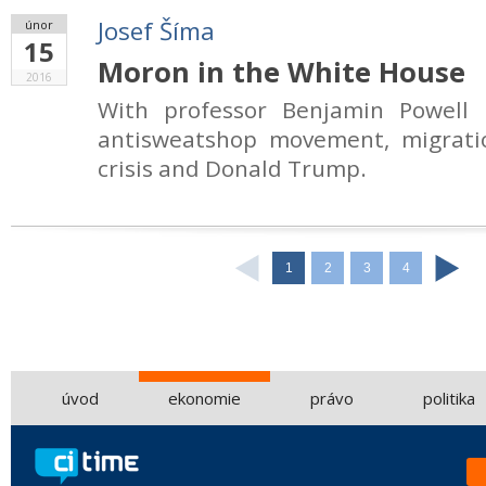
Josef Šíma
únor
15
Moron in the White House
2016
With professor Benjamin Powell
antisweatshop movement, migratio
crisis and Donald Trump.
1
2
3
4
úvod
ekonomie
právo
politika