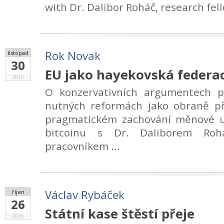
with Dr. Dalibor Roháč, research fello
Rok Novak
listopad
30
EU jako hayekovská federa
2016
O konzervativních argumentech p
nutných reformách jako obraně p
pragmatickém zachování měnové u
bitcoinu s Dr. Daliborem Ro
pracovníkem ...
Václav Rybáček
říjen
26
Státní kase štěstí přeje
2016