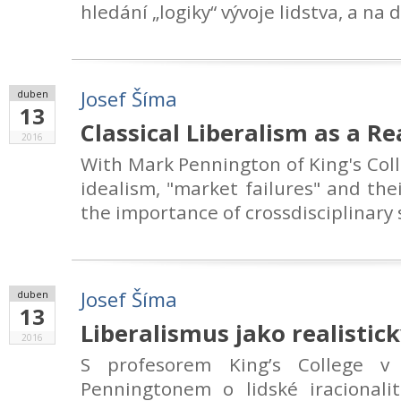
hledání „logiky“ vývoje lidstva, a na 
Josef Šíma
duben
13
Classical Liberalism as a Rea
2016
With Mark Pennington of King's Col
idealism, "market failures" and the
the importance of crossdisciplinary 
Josef Šíma
duben
13
Liberalismus jako realistick
2016
S profesorem King’s College 
Penningtonem o lidské iracionali