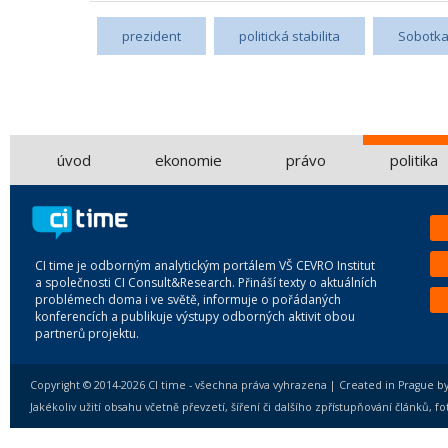
prezident
politická stabilita
Sobotk
úvod
ekonomie
právo
politika
CI time je odborným analytickým portálem VŠ CEVRO Institut
a společnosti CI Consult&Research. Přináší texty o aktuálních
problémech doma i ve světě, informuje o pořádaných
konferencích a publikuje výstupy odborných aktivit obou
partnerů projektu.
Copyright © 2014-2026 CI time - všechna práva vyhrazena | Created in Prague b
Jakékoliv užití obsahu včetně převzetí, šíření či dalšího zpřístupňování článků,