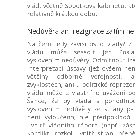
vlád, včetně Sobotkova kabinetu, kt
relativně krátkou dobu.
Nedůvěra ani rezignace zatím ne
Na čem tedy závisí osud vlády? Z 
vládu může sesadit jen Posl
vyslovením nedůvěry. Odmítnout lze
interpretaci ústavy (jež ovšem ne
většiny odborné veřejnosti, 
zvyklostech, ani u politické repreze
vládu může z vlastního uvážení od
Šance, že by vláda s pohodlno
vyslovením nedůvěry ze strany par
není vyloučena, ale předpokládá
uvnitř vládního tábora (např. zása
konflikt, rozkol uvnitř stran, přebě