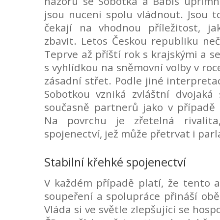
názoru se Sobotka a Babiš upřímně
jsou nuceni spolu vládnout. Jsou to
čekají na vhodnou příležitost, ja
zbavit. Letos Českou republiku neč
Teprve až příští rok s krajskými a 
s vyhlídkou na sněmovní volby v roc
zásadní střet. Podle jiné interpret
Sobotkou vzniká zvláštní dvojaká 
současně partnerů jako v případě
Na povrchu je zřetelná rivalit
spojenectví, jež může přetrvat i par
Stabilní křehké spojenectví
V každém případě platí, že tento 
soupeření a spolupráce přináší ob
Vláda si ve světle zlepšující se hos