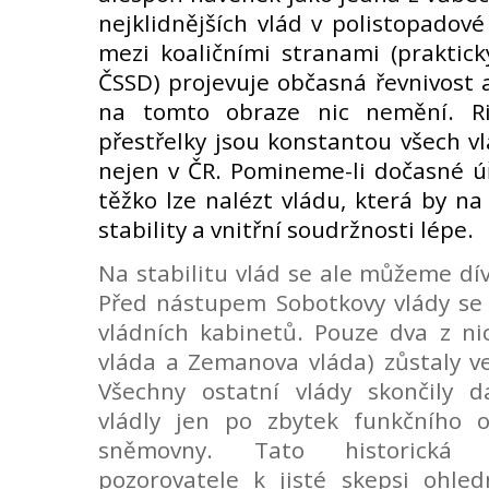
nejklidnějších vlád v polistopadové 
mezi koaličními stranami (praktic
ČSSD) projevuje občasná řevnivost a
na tomto obraze nic nemění. Ri
přestřelky jsou konstantou všech vl
nejen v ČR. Pomineme-li dočasné ú
těžko lze nalézt vládu, která by na
stability a vnitřní soudržnosti lépe.
Na stabilitu vlád se ale můžeme dív
Před nástupem Sobotkovy vlády se 
vládních kabinetů. Pouze dva z ni
vláda a Zemanova vláda) zůstaly ve 
Všechny ostatní vlády skončily da
vládly jen po zbytek funkčního 
sněmovny. Tato historická 
pozorovatele k jisté skepsi ohled