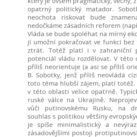
který je ovšem pragmatický, věcný, 
opatrný politický matador. Sobo
neochota riskovat bude znamen
nedočkáme zásadních reforem (např.
Vláda se bude spoléhat na mírný eko
jí umožní pokračovat ve funkci bez 
ztrát. Totéž platí i v zahraniční 
potenciál vládu rozdělovat. V této 
příliš neorientuje (a asi se příliš o
B. Sobotky, jenž příliš neovládá ciz
toto téma hlubší zájem, platí totéž
v této oblasti velice opatrně. Typic
ruské válce na Ukrajině. Neprojev
vůči putinovskému Rusku, na d
souhlas s politikou většiny evropsk
je spíše minimalistický a nevýraz
zásadovějšími postoji protiputinovs