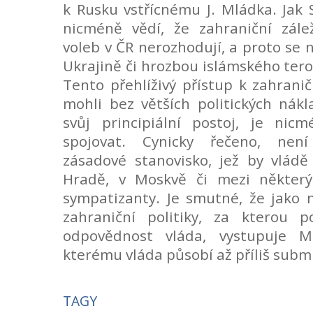
k Rusku vstřícnému J. Mládka. Jak 
nicméně vědí, že zahraniční zálež
voleb v ČR nerozhodují, a proto se 
Ukrajině či hrozbou islámského teror
Tento přehlíživý přístup k zahranič
mohli bez větších politických nák
svůj principiální postoj, je ni
spojovat. Cynicky řečeno, nen
zásadové stanovisko, jež by vládě
Hradě, v Moskvě či mezi některým
sympatizanty. Je smutné, že jako n
zahraniční politiky, za kterou 
odpovědnost vláda, vystupuje M
kterému vláda působí až příliš subm
TAGY