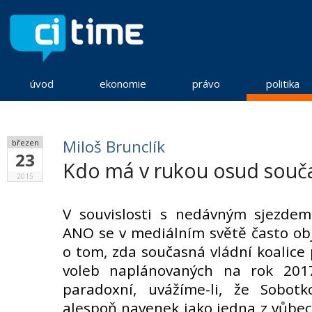
úvod
ekonomie
právo
politika
Miloš Brunclík
březen
23
Kdo má v rukou osud souč
2015
V souvislosti s nedávným sjezd
ANO se v mediálním světě často ob
o tom, zda současná vládní koalice 
voleb naplánovaných na rok 201
paradoxní, uvážíme-li, že Sobot
alespoň navenek jako jedna z vůbec 