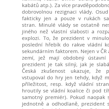
kabátů atp.). Za více pravděpodobno
dobrovolnou rezignaci vlády. Osud
fakticky jen a pouze v rukách s
stran. Minulé vlády se ostatně ne
jiného než vlastní slabosti a rozp
explozi. To, že prezident v minulo
poslední hřebík do rakve vládní koa
sekundárním faktorem. Nejen v ČR al
zemí, jež mají obdobný ústavní 
prezident je tak silný, jak je slab
Česká zkušenost ukazuje, že p
vstupoval do hry jen tehdy, když 
příležitost, resp. když vládní stra
hroutily se vládní koalice či pod t
samotný premiér). Pokud naopak s
jednotně a odhodlaně, prezident