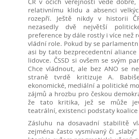
ČR v očích veřejnosti vede dobře, 
relativnímu klidu a absenci velkýc
rozepří. Ještě nikdy v historii 
nezasedly dvě největší politick
preference by dále rostly i více než r
vládní role. Pokud by se parlamentní
asi by tato bezprecedentní aliance
lidovce. ČSSD si ovšem se svým pa
Chce vládnout, ale bez ANO se n
straně tvrdě kritizuje A. Babiš
ekonomické, mediální a politické moc
zájmů a hrozbu pro českou demokra
že tato kritika, jež se může je
teatrální, existenci podstaty koalice
Zásluhu na dosavadní stabilitě vl
zejména často vysmívaný či „slabý“