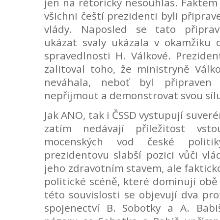
jen na rétorický nesouhlas. Faktem
všichni čeští prezidenti byli připrav
vlády. Naposled se tato připrav
ukázat svaly ukázala v okamžiku 
spravedlnosti H. Válkové. Prezid
zalitoval toho, že ministryně Válko
neváhala, neboť byl připraven
nepřijmout a demonstrovat svou síl
Jak ANO, tak i ČSSD vystupují suver
zatím nedávají příležitost vst
mocenských vod české politiky
prezidentovu slabší pozici vůči vl
jeho zdravotním stavem, ale faktick
politické scéně, které dominují obě 
této souvislosti se objevují dva pr
spojenectví B. Sobotky a A. Babi