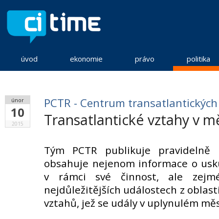
úvod
ekonomie
právo
politika
PCTR - Centrum transatlantických
únor
10
Transatlantické vztahy v m
2015
Tým PCTR publikuje pravidelně N
obsahuje nejenom informace o usk
v rámci své činnost, ale zejm
nejdůležitějších událostech z oblast
vztahů, jež se udály v uplynulém měs