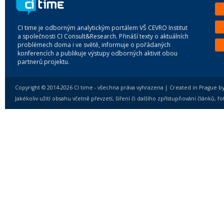
CI time je odborným analytickým portálem VŠ CEVRO Institut
a společnosti CI Consult&Research. Přináší texty o aktuálních
problémech doma i ve světě, informuje o pořádaných
konferencích a publikuje výstupy odborných aktivit obou
partnerů projektu.
Copyright © 2014-2026 CI time - všechna práva vyhrazena | Created in Prague b
Jakékoliv užití obsahu včetně převzetí, šíření či dalšího zpřístupňování článků,