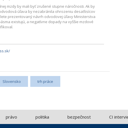
nej mzdy by mali byť zrušené stupne náročnosti. Ak by
 odvodová úľava by nezabránila ohrozeniu desaťtisícov
v lete prezentovaný návrh odvodovej úľavy Ministerstva
e pásma existujú, a negatívne dopady na vyššie mzdové
fikoval.
ess.sk/
Slovensko
trh práce
právo
politika
bezpečnost
CI interv