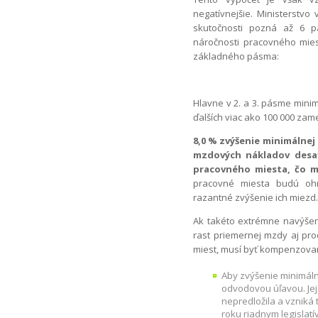
negatívnejšie. Ministerstvo 
skutočnosti pozná až 6 p
náročnosti pracovného mie
základného pásma:
Hlavne v 2. a 3. pásme mini
ďalších viac ako 100 000 za
8,0 % zvýšenie minimálnej
mzdových nákladov desať
pracovného miesta, čo mi
pracovné miesta budú ohr
razantné zvýšenie ich miezd.
Ak takéto extrémne navýšen
rast priemernej mzdy aj pro
miest, musí byť kompenzovan
Aby zvýšenie minimál
odvodovou úľavou. Je
nepredložila a vzniká 
roku riadnym legislat