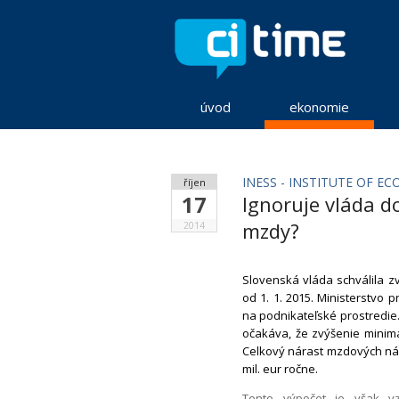
úvod
ekonomie
INESS - INSTITUTE OF E
říjen
17
Ignoruje vláda d
mzdy?
2014
Slovenská vláda schválila z
od 1. 1. 2015. Ministerstvo
na podnikateľské prostredie.
očakáva, že zvýšenie minim
Celkový nárast mzdových ná
mil. eur ročne.
Tento výpočet je však v