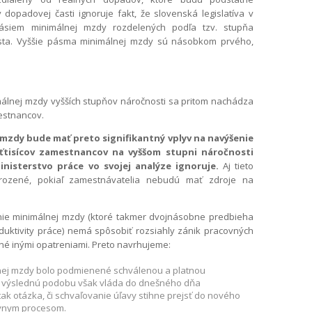
v dopadovej časti ignoruje fakt, že slovenská legislatíva v
ásiem minimálnej mzdy rozdelených podľa tzv. stupňa
sta. Vyššie pásma minimálnej mzdy sú násobkom prvého,
málnej mzdy vyšších stupňov náročnosti sa pritom nachádza
mestnancov.
 mzdy bude mať preto signifikantný vplyv na navýšenie
tisícov zamestnancov na vyššom stupni náročnosti
nisterstvo práce vo svojej analýze ignoruje.
Aj tieto
ozené, pokiaľ zamestnávatelia nebudú mať zdroje na
ie minimálnej mzdy (ktoré takmer dvojnásobne predbieha
duktivity práce) nemá spôsobiť rozsiahly zánik pracovných
é inými opatreniami. Preto navrhujeme:
nej mzdy bolo podmienené schválenou a platnou
j výslednú podobu však vláda do dnešného dňa
tak otázka, či schvaľovanie úľavy stihne prejsť do nového
ívnym procesom.