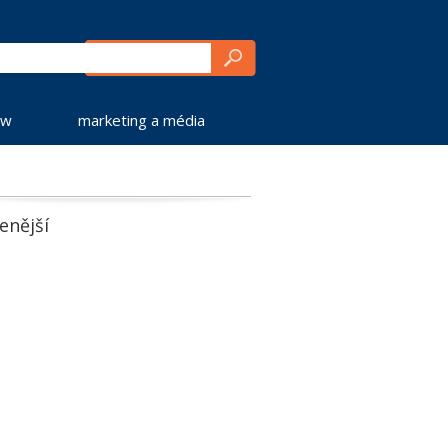
ew
marketing a média
enější