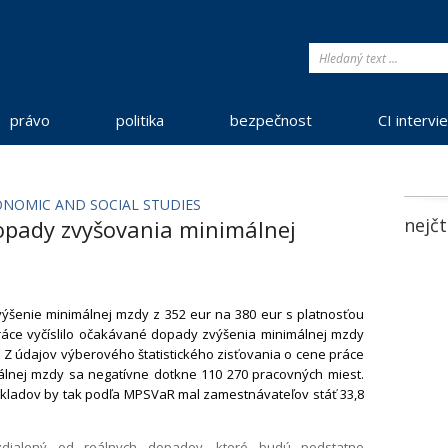
právo
politika
bezpečnost
CI intervi
CONOMIC AND SOCIAL STUDIES
nejčt
opady zvyšovania minimálnej
výšenie minimálnej mzdy z 352 eur na 380 eur s platnosťou
 práce vyčíslilo očakávané dopady zvýšenia minimálnej mzdy
 Z údajov výberového štatistického zisťovania o cene práce
álnej mzdy sa negatívne dotkne 110 270 pracovných miest.
kladov by tak podľa MPSVaR mal zamestnávateľov stáť 33,8
zdialený od reálnych dopadov, ktoré budú podstatne