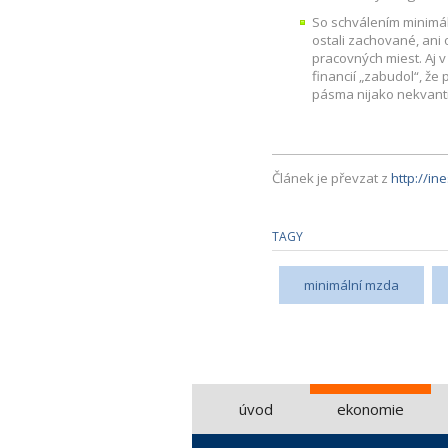
So schválením minimál
ostali zachované, ani
pracovných miest. Aj 
financií „zabudol“, ž
pásma nijako nekvanti
Článek je převzat z
http://in
TAGY
minimální mzda
úvod
ekonomie